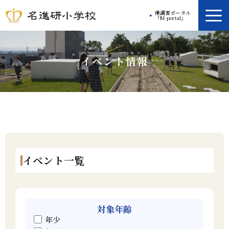
保護者ポータル
「M-portal」
学校案内
イベント情報
教育方針
学校生活
放課後プログラム
入学案内
イベント一覧
入学ガイド
お問い合わせ
対象年齢
年少