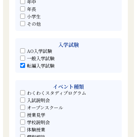
よくあるご質問
寄付金について
年中
年長
アクセス
同窓会サイト
小学生
その他
採用情報
保護者ポータル「M-portal」
プライバシーポリシー
入学試験
反社会勢力に対する基本方針
AO入学試験
財務諸表
一般入学試験
転編入学試験
イベント種類
わくわくスタディプログラム
入試説明会
オープンスクール
授業見学
学校説明会
体験授業
個別相談