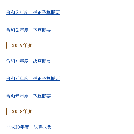
令和２年度 補正予算概要
令和２年度 予算概要
2019年度
令和元年度 決算概要
令和元年度 補正予算概要
令和元年度 予算概要
2018年度
平成30年度 決算概要