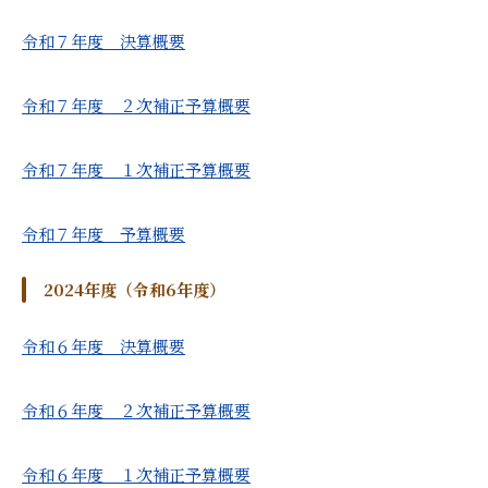
よくあるご質問
寄付金について
令和７年度 決算概要
アクセス
同窓会サイト
採用情報
保護者ポータル「M-portal」
令和７年度 ２次補正予算概要
プライバシーポリシー
反社会勢力に対する基本方針
令
和７年度 １次補正予算概要
財務諸表
令和７年度 予算概要
2024年度（令和6年度）
令和６年度 決算概要
令和６年度 ２次補正予算概要
令和６年度 １次補正予算概要