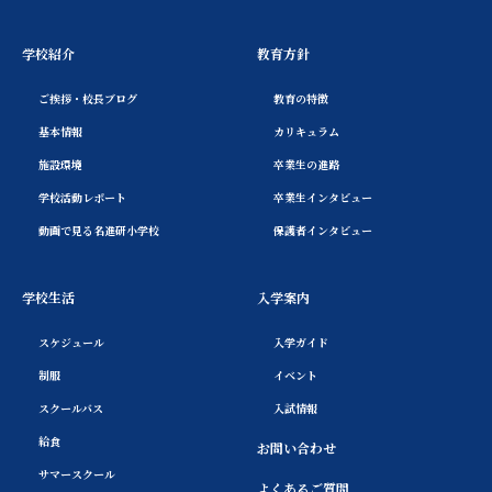
学校紹介
教育方針
ご挨拶・校長ブログ
教育の特徴
基本情報
カリキュラム
施設環境
卒業生の進路
学校活動レポート
卒業生インタビュー
動画で見る名進研小学校
保護者インタビュー
学校生活
入学案内
スケジュール
入学ガイド
制服
イベント
スクールバス
入試情報
給食
お問い合わせ
サマースクール
よくあるご質問