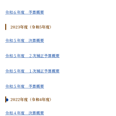
令和６年度 予算概要
2023年度（令和5年度）
令和５年度 決算概要
令和５年度 ２次補正予算概要
令和５年度 １次補正予算概要
令和５年度 予算概要
2022年度（令和4年度）
令和４年度 決算概要