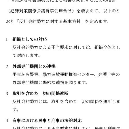
よくあるご質問
寄付金について
（犯罪対策閣僚会議幹事会申合せ）を踏まえて、以下のと
アクセス
同窓会サイト
おり「反社会的勢力に対する基本方針」を定めます。
採用情報
保護者ポータル「M-portal」
プライバシーポリシー
組織としての対応
反社会勢力に対する基本方針
反社会的勢力による不当要求に対しては、組織全体とし
財務諸表
て対応します。
外部専門機関との連携
平素から警察、暴力追放運動推進センター、弁護士等の
外部専門機関と緊密な連携を図ります。
取引を含めた一切の関係遮断
反社会的勢力とは、取引を含めて一切の関係を遮断しま
す。
有事における民事と刑事の法的対応
反社会的勢力による不当要求に対しては、民事と刑事の