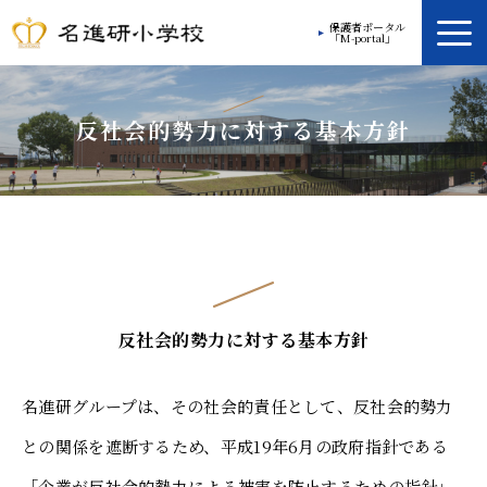
保護者ポータル
「M-portal」
学校案内
反社会的勢力に対する基本方針
教育方針
学校生活
放課後プログラム
入学案内
反社会的勢力に対する基本方針
入学ガイド
お問い合わせ
名進研グループは、その社会的責任として、反社会的勢力
との関係を遮断するため、平成19年6月の政府指針である
「企業が反社会的勢力による被害を防止するための指針」