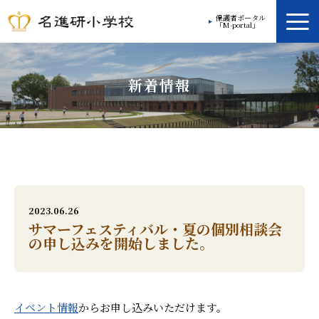
保護者ポータル
「M-portal」
学校案内
新着情報
教育方針
学校生活
放課後プログラム
入学案内
2023.06.26
サマーフェスティバル・夏の個別相談会
の申し込みを開始しました。
入学ガイド
お問い合わせ
イベント情報
からお申し込みいただけます。