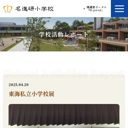
保護者ポータル
「M-portal」
学校案内
学校活動レポート
教育方針
学校生活
放課後プログラム
入学案内
2025.04.20
東海私立小学校展
入学ガイド
お問い合わせ