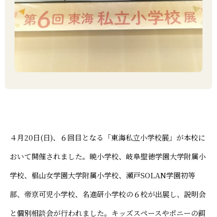
よくあるご質問
寄付金について
アクセス
同窓会サイト
採用情報
保護者ポータル「M-portal」
プライバシーポリシー
反社会勢力に対する基本方針
財務諸表
４月20日(日)、６回目となる「東海私立小学校展」が本校に
おいて開催されました。暁小学校、岐阜聖徳学園大学附属小
学校、椙山女学園大学附属小学校、瀬戸SOLAN学園初等
部、帝京可児小学校、名進研小学校の６校が出展し、説明会
と個別相談会が行われました。キッズスペースやポニーの餌