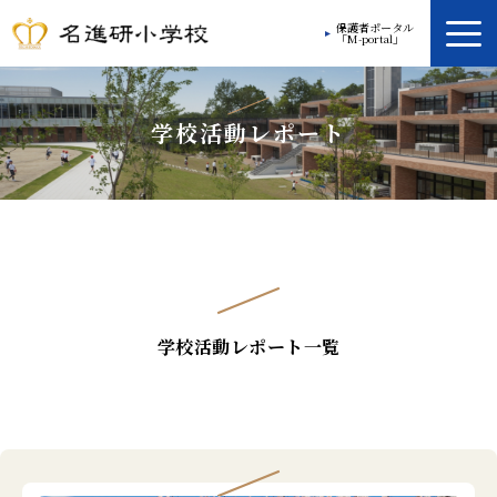
保護者ポータル
「M-portal」
学校案内
学校活動レポート
教育方針
学校生活
放課後プログラム
入学案内
学校活動レポート一覧
入学ガイド
お問い合わせ