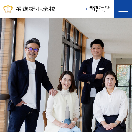
保護者ポータル
「M-portal」
学校案内
教育方針
学校生活
放課後プログラム
入学案内
入学ガイド
お問い合わせ