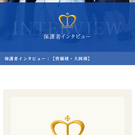
よくあるご質問
寄付金について
アクセス
同窓会サイト
採用情報
保護者ポータル「M-portal」
プライバシーポリシー
反社会勢力に対する基本方針
財務諸表
保護者インタビュー：【齊藤様・大岡様】