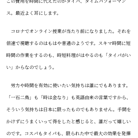
この費用を時間に代えたのがタイパ、タイムパフォーマン
よくあるご質問
寄付金について
ス。最近よく耳にします。
アクセス
同窓会サイト
採用情報
保護者ポータル「M-portal」
コロナでオンライン授業が当たり前になりました。それを
プライバシーポリシー
倍速で視聴するのはもはや普通のようです。スキマ時間に短
反社会勢力に対する基本方針
時間の作業をするのも、時短料理がはやるのも「タイパがい
財務諸表
い」からなのでしょう。
労力や時間を有効に使いたい気持ちは誰にでもあります。
「一石二鳥」も「時は金なり」も英語由来の言葉ですから、
そういう気持ちは日本に限ったものでもありません。手間を
かけずにうまくいって得をしたと感じると、誰だって嬉しい
のです。コスパもタイパも、限られた中で最大の効果を発揮