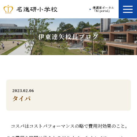
保護者ポータル
「M-portal」
学校案内
伊東達矢校長ブログ
教育方針
学校生活
放課後プログラム
入学案内
2023.02.06
タイパ
入学ガイド
お問い合わせ
コスパはコストパフォーマンスの略で費用対効果のこと。