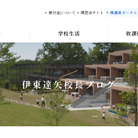
寄付金について
同窓会サイト
保護者ポータル「M
針
学校生活
放課
伊東達矢校長ブログ