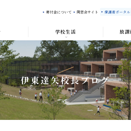
寄付金について
同窓会サイト
保護者ポータル「M
針
学校生活
放課
伊東達矢校長ブログ