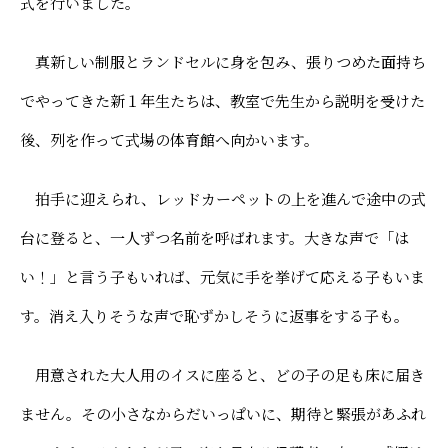
式を行いました。
よくあるご質問
寄付金について
アクセス
同窓会サイト
真新しい制服とランドセルに身を包み、張りつめた面持ち
採用情報
保護者ポータル「M-portal」
でやってきた新１年生たちは、教室で先生から説明を受けた
プライバシーポリシー
後、列を作って式場の体育館へ向かいます。
反社会勢力に対する基本方針
財務諸表
拍手に迎えられ、レッドカーペットの上を進んで途中の式
台に登ると、一人ずつ名前を呼ばれます。大きな声で「は
い！」と言う子もいれば、元気に手を挙げて応える子もいま
す。消え入りそうな声で恥ずかしそうに返事をする子も。
用意された大人用のイスに座ると、どの子の足も床に届き
ません。その小さなからだいっぱいに、期待と緊張があふれ