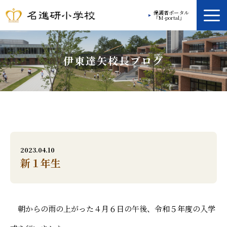
保護者ポータル
「M-portal」
学校案内
伊東達矢校長ブログ
教育方針
学校生活
放課後プログラム
入学案内
2023.04.10
新１年生
入学ガイド
お問い合わせ
朝からの雨の上がった４月６日の午後、令和５年度の入学