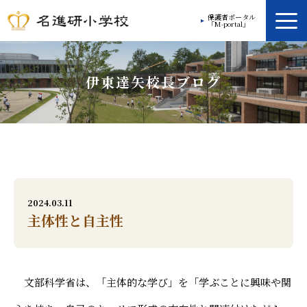
保護者ポータル
「M-portal」
学校案内
伊東達矢校長ブログ
教育方針
学校生活
放課後プログラム
入学案内
2024.03.11
主体性と自主性
入学ガイド
お問い合わせ
文部科学省は、「主体的な学び」を「学ぶことに興味や関