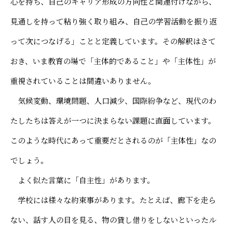
心を持ち、自己のキャリア形成の方向性と関連付けながら、
よくあるご質問
寄付金について
見通しを持って粘り強く取り組み、自己の学習活動を振り返
アクセス
同窓会サイト
採用情報
保護者ポータル「M-portal」
って次につなげる」ことと定義しています。その解釈はさて
プライバシーポリシー
おき、いま教育の場で「主体的であること」や「主体性」が
反社会勢力に対する基本方針
重視されていることは間違いありません。
財務諸表
気候変動、環境問題、人口減少、国際紛争など、現代のわ
たしたちは答えが一つに決まらない課題に直面しています。
このような時代にあって重要だとされるのが「主体性」なの
でしょう。
よく似た言葉に「自主性」があります。
学校には様々な約束事があります。たとえば、廊下を走ら
ない、話す人の目を見る、物の貸し借りをしないといったル