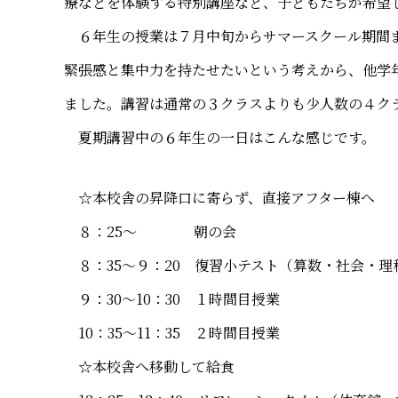
療などを体験する特別講座など、子どもたちが希望
６年生の授業は７月中旬からサマースクール期間ま
緊張感と集中力を持たせたいという考えから、他学
ました。講習は通常の３クラスよりも少人数の４ク
夏期講習中の６年生の一日はこんな感じです。
☆本校舎の昇降口に寄らず、直接アフター棟へ
８：25～ 朝の会
８：35～９：20 復習小テスト（算数・社会・理
９：30～10：30 １時間目授業
10：35～11：35 ２時間目授業
☆本校舎へ移動して給食