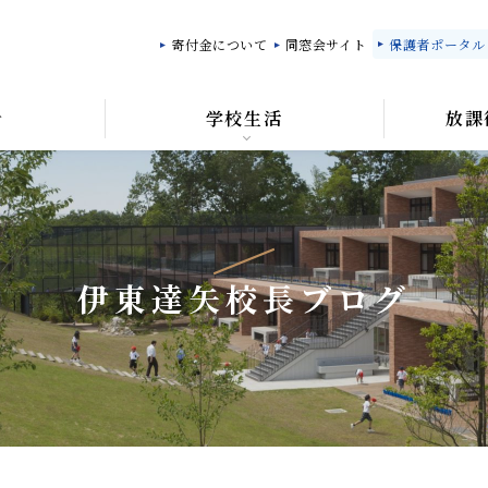
寄付金について
同窓会サイト
保護者ポータル「M
針
学校生活
放課
伊東達矢校長ブログ