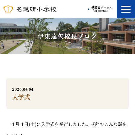
保護者ポータル
「M-portal」
学校案内
伊東達矢校長ブログ
教育方針
学校生活
放課後プログラム
入学案内
2026.04.04
入学式
入学ガイド
お問い合わせ
４月４日(土)に入学式を挙行しました。式辞でこんな話を