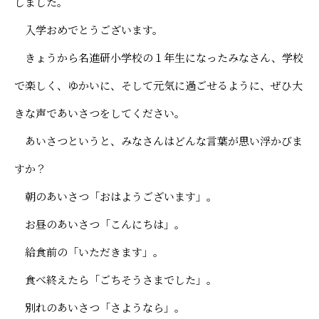
しました。
よくあるご質問
寄付金について
入学おめでとうございます。
アクセス
同窓会サイト
採用情報
保護者ポータル「M-portal」
きょうから名進研小学校の１年生になったみなさん、学校
プライバシーポリシー
で楽しく、ゆかいに、そして元気に過ごせるように、ぜひ大
反社会勢力に対する基本方針
きな声であいさつをしてください。
財務諸表
あいさつというと、みなさんはどんな言葉が思い浮かびま
すか？
朝のあいさつ「おはようございます」。
お昼のあいさつ「こんにちは」。
給食前の「いただきます」。
食べ終えたら「ごちそうさまでした」。
別れのあいさつ「さようなら」。