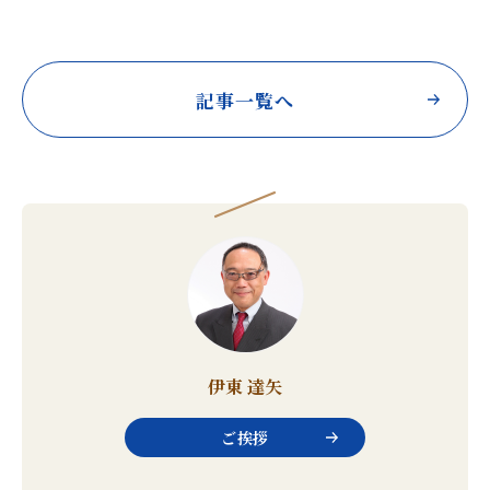
記事一覧へ
伊東 達矢
ご挨拶